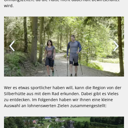
Goldbachhütte
wird.
Mediathek
SLZ-App
Mitglied werden
WEBCAM
LOIPEN
VERANSTALTUNGEN
SKIVERLEIH / BIATHLON
Wer es etwas sportlicher haben will, kann die Region von der
Silberhütte aus mit dem Rad erkunden. Dabei gibt es Vieles
zu entdecken. Im Folgenden haben wir Ihnen eine kleine
Auswahl an lohnenswerten Zielen zusammengestellt: