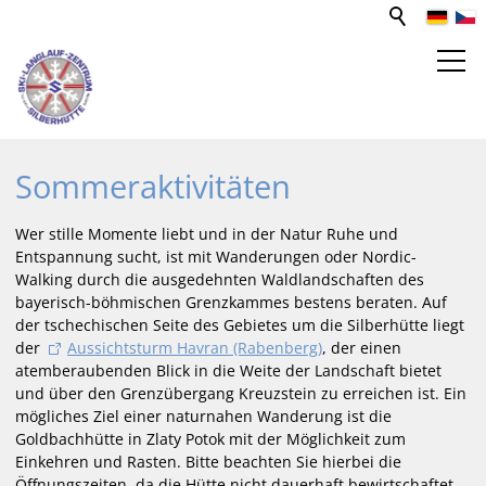
SPORT- UND FREIZEITZENTRUM
Sommeraktivitäten
Aktivitäten
Wer stille Momente liebt und in der Natur Ruhe und
Winter
Entspannung sucht, ist mit Wanderungen oder Nordic-
Sommer
Walking durch die ausgedehnten Waldlandschaften des
Ausflugsziele
bayerisch-böhmischen Grenzkammes bestens beraten. Auf
der tschechischen Seite des Gebietes um die Silberhütte liegt
Förderverein
der
Aussichtsturm Havran (Rabenberg)
, der einen
SLZ-Sponsoren
atemberaubenden Blick in die Weite der Landschaft bietet
und über den Grenzübergang Kreuzstein zu erreichen ist. Ein
Funktionsgebäude
mögliches Ziel einer naturnahen Wanderung ist die
Unterkünfte
Goldbachhütte in Zlaty Potok mit der Möglichkeit zum
Gastronomie
Einkehren und Rasten. Bitte beachten Sie hierbei die
Öffnungszeiten, da die Hütte nicht dauerhaft bewirtschaftet